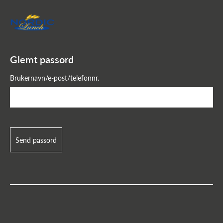
Glemt passord
Hovedinnhold
Hovedmeny
Glemt passord
Brukernavn/e-post/telefonnr.
Send passord